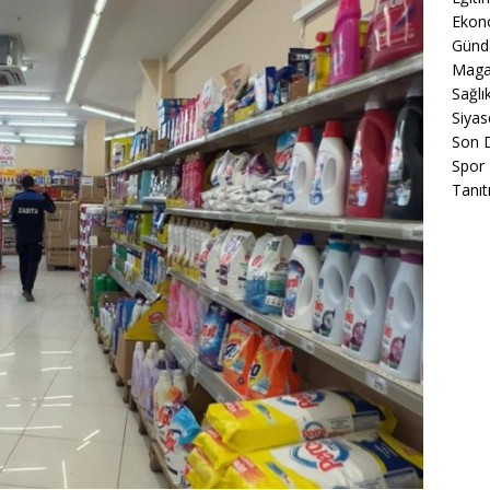
Ekon
Gün
Maga
Sağlı
Siyas
Son 
Spor
Tanıt