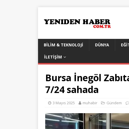
BILIM & TEKNOLOJI
DÜNYA
EĞI
İLETIŞIM
Bursa İnegöl Zabıta
7/24 sahada
3 Mayıs 2025
muhabir
Gündem