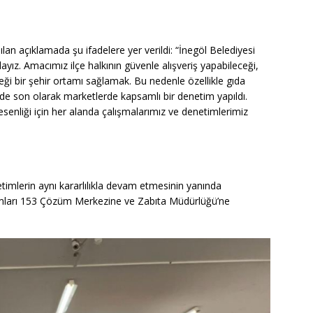
an açıklamada şu ifadelere yer verildi: “İnegöl Belediyesi
ız. Amacımız ilçe halkının güvenle alışveriş yapabileceği,
ceği bir şehir ortamı sağlamak. Bu nedenle özellikle gıda
e son olarak marketlerde kapsamlı bir denetim yapıldı.
senliği için her alanda çalışmalarımız ve denetimlerimiz
timlerin aynı kararlılıkla devam etmesinin yanında
rumları 153 Çözüm Merkezine ve Zabıta Müdürlüğü’ne