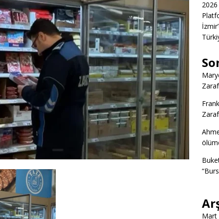
2026 
Platf
İzmir
Türkiy
So
Marye
Zaraf
Frank
Zaraf
Ahme
ölümd
Buke
“Burs
Ar
Mart