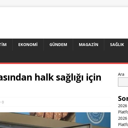
TIM
EKONOMI
GÜNDEM
MAGAZIN
SAĞLIK
sından halk sağlığı için
Ara
So
0
2026 
Platf
2026 
Platf