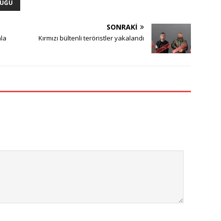
LÜĞÜ
SONRAKI
nla
Kırmızı bültenli teröristler yakalandı