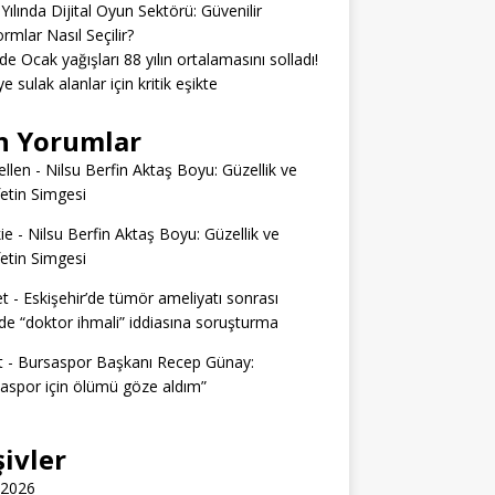
Yılında Dijital Oyun Sektörü: Güvenilir
ormlar Nasıl Seçilir?
’de Ocak yağışları 88 yılın ortalamasını solladı!
e sulak alanlar için kritik eşikte
n Yorumlar
llen
-
Nilsu Berfin Aktaş Boyu: Güzellik ve
etin Simgesi
ie
-
Nilsu Berfin Aktaş Boyu: Güzellik ve
etin Simgesi
t
-
Eskişehir’de tümör ameliyatı sonrası
e “doktor ihmali” iddiasına soruşturma
t
-
Bursaspor Başkanı Recep Günay:
aspor için ölümü göze aldım”
şivler
 2026