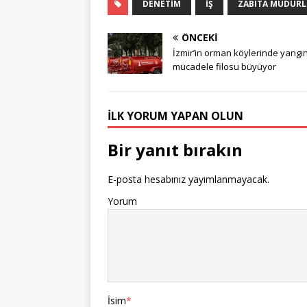
DENETIM
İŞ
ZABITA MÜDÜR
ÖNCEKI
İzmir’in orman köylerinde yangı
mücadele filosu büyüyor
İLK YORUM YAPAN OLUN
Bir yanıt bırakın
E-posta hesabınız yayımlanmayacak.
Yorum
İsim
*