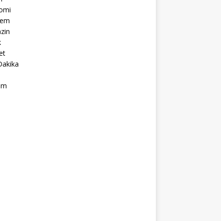
omi
dem
zin
k
et
Dakika
ım