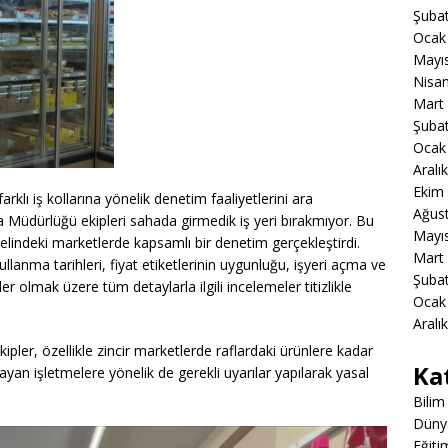
Şuba
Ocak
Mayı
Nisa
Mart
Şuba
Ocak
Aralı
Ekim
rklı iş kollarına yönelik denetim faaliyetlerini ara
Ağus
 Müdürlüğü ekipleri sahada girmedik iş yeri bırakmıyor. Bu
Mayı
lindeki marketlerde kapsamlı bir denetim gerçekleştirdi.
Mart
ullanma tarihleri, fiyat etiketlerinin uygunluğu, işyeri açma ve
Şuba
r olmak üzere tüm detaylarla ilgili incelemeler titizlikle
Ocak
Aralı
ipler, özellikle zincir marketlerde raflardaki ürünlere kadar
Ka
ayan işletmelere yönelik de gerekli uyarılar yapılarak yasal
Bilim
Düny
Eğiti