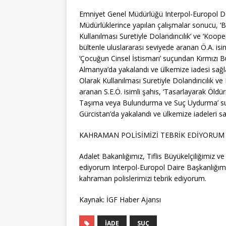
Emniyet Genel Müdürlüğü Interpol-Europol Dai
Müdürlüklerince yapılan çalışmalar sonucu, ‘B
Kullanılması Suretiyle Dolandırıcılık’ ve ‘Koope
bültenle uluslararası seviyede aranan Ö.A. isi
‘Çocuğun Cinsel İstismarı’ suçundan Kırmızı Bü
Almanya’da yakalandı ve ülkemize iadesi sağla
Olarak Kullanılması Suretiyle Dolandırıcılık ve
aranan S.E.Ö. isimli şahıs, ‘Tasarlayarak Öldü
Taşıma veya Bulundurma ve Suç Uydurma’ suçla
Gürcistan’da yakalandı ve ülkemize iadeleri sa
KAHRAMAN POLİSİMİZİ TEBRİK EDİYORUM
Adalet Bakanlığımız, Tiflis Büyükelçiliğimiz 
ediyorum Interpol-Europol Daire Başkanlığımız
kahraman polislerimizi tebrik ediyorum.
Kaynak: İGF Haber Ajansı
İADE
SUÇ