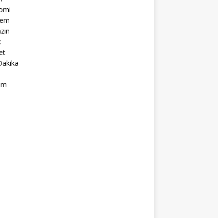
omi
dem
zin
k
et
Dakika
ım