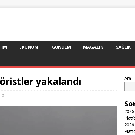
TIM
EKONOMI
GÜNDEM
MAGAZIN
SAĞLIK
röristler yakalandı
Ara
0
So
2026 
Platf
2026 
Platf