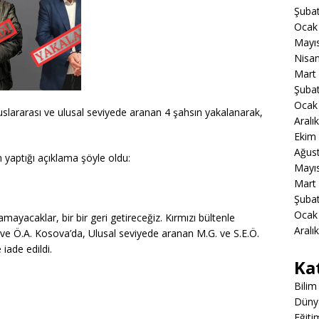
Şuba
Ocak
Mayı
Nisa
Mart
Şuba
Ocak
 uluslararası ve ulusal seviyede aranan 4 şahsın yakalanarak,
Aralı
Ekim
Ağus
yaptığı açıklama şöyle oldu:
Mayı
Mart
Şuba
Ocak
mayacaklar, bir bir geri getireceğiz. Kırmızı bültenle
Aralı
 ve Ö.A. Kosova’da, Ulusal seviyede aranan M.G. ve S.E.Ö.
 iade edildi.
Ka
Bilim
Düny
Eğiti