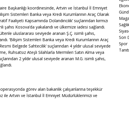
Ekon
re Başkanlığı koordinesinde, Artvin ve İstanbul İl Emniyet
Gün
ilişim Sistemleri Banka veya Kredi Kurumlarının Araç Olarak
Maga
ratif Faaliyeti Kapsamında Dolandırıcılık’ suçlarından kırmızı
Sağlı
mli şahıs Kosova’da yakalandı ve ülkemize iadesi sağlandı.
Siyas
ltenle uluslararası seviyede aranan Ş.Ç. isimli şahıs,
Son 
ndı. ‘Bilişim Sistemleri Banka veya Kredi Kurumlarının Araç
Spor
 Resmi Belgede Sahtecilik’ suçlarından 4 yıldır ulusal seviyede
Tanıt
rme, Ruhsatsız Ateşli Silahlarla Mermileri Satın Alma veya
rından 2 yıldır ulusal seviyede aranan M.G. isimli şahıs,
ğlandı.
ve operasyonda görev alan bakanlık çalışanlarına teşekkür
 ile Artvin ve İstanbul İl Emniyet Müdürlüklerimizi ve