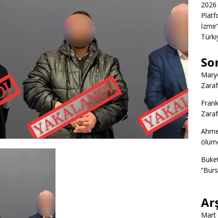
2026 
Platf
İzmir
Türkiy
So
Marye
Zaraf
Frank
Zaraf
Ahme
ölümd
Buke
“Burs
Ar
Mart