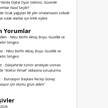
Yılında Dijital Oyun Sektörü: Güvenilir
ormlar Nasıl Seçilir?
’de Ocak yağışları 88 yılın ortalamasını solladı!
e sulak alanlar için kritik eşikte
n Yorumlar
llen
-
Nilsu Berfin Aktaş Boyu: Güzellik ve
etin Simgesi
ie
-
Nilsu Berfin Aktaş Boyu: Güzellik ve
etin Simgesi
t
-
Eskişehir’de tümör ameliyatı sonrası
e “doktor ihmali” iddiasına soruşturma
t
-
Bursaspor Başkanı Recep Günay:
aspor için ölümü göze aldım”
şivler
 2026