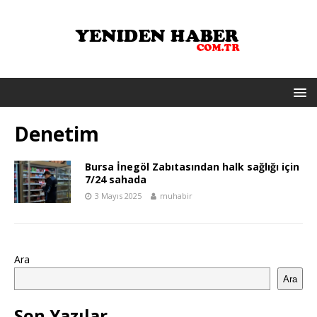
Denetim
Bursa İnegöl Zabıtasından halk sağlığı için
7/24 sahada
3 Mayıs 2025
muhabir
Ara
Ara
Son Yazılar