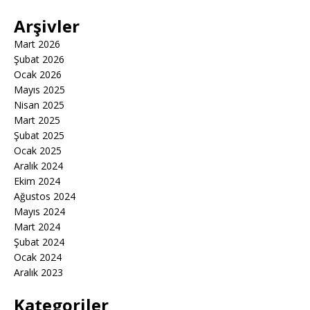
Arşivler
Mart 2026
Şubat 2026
Ocak 2026
Mayıs 2025
Nisan 2025
Mart 2025
Şubat 2025
Ocak 2025
Aralık 2024
Ekim 2024
Ağustos 2024
Mayıs 2024
Mart 2024
Şubat 2024
Ocak 2024
Aralık 2023
Kategoriler