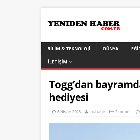
BILIM & TEKNOLOJI
DÜNYA
EĞI
İLETIŞIM
Togg’dan bayramda
hediyesi
6 Nisan 2025
muhabir
Ekonomi