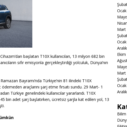
Şuba
Ocak
Mayı
Nisa
Mart
Şuba
Ocak
Aralı
Ekim
 Cihazım’dan başlatan T10X kullanıcıları, 13 milyon 682 bin
Ağus
lanıcıların sıfır emisyonla gerçekleştirdiği yolculuk, Dünya’nın
Mayı
Mart
Şuba
g, Ramazan Bayramı’nda Türkiye’nin 81 ilindeki T10X
Ocak
et ödemeden araçlarını şarj etme fırsatı sundu. 29 Mart- 1
Aralı
dan Türkiye genelindeki kullanıcılar yararlandı. T10X
5 bin adet şarj başlatırken, ücretsiz şarjla kat edilen yol, 13
Ka
ti.
Bilim
 mümkün
Düny
Eğiti