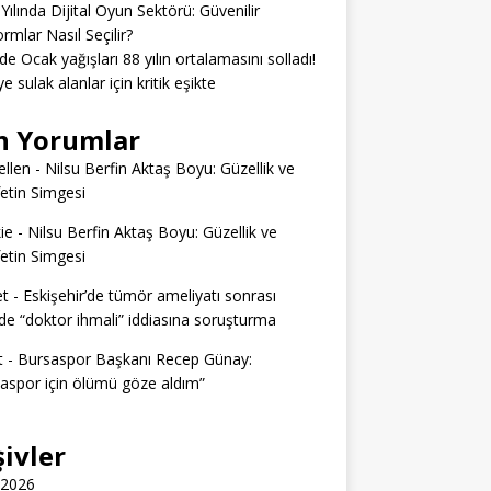
Yılında Dijital Oyun Sektörü: Güvenilir
ormlar Nasıl Seçilir?
’de Ocak yağışları 88 yılın ortalamasını solladı!
e sulak alanlar için kritik eşikte
n Yorumlar
llen
-
Nilsu Berfin Aktaş Boyu: Güzellik ve
etin Simgesi
ie
-
Nilsu Berfin Aktaş Boyu: Güzellik ve
etin Simgesi
t
-
Eskişehir’de tümör ameliyatı sonrası
e “doktor ihmali” iddiasına soruşturma
t
-
Bursaspor Başkanı Recep Günay:
aspor için ölümü göze aldım”
şivler
 2026