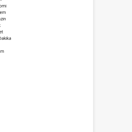
omi
dem
zin
k
et
Dakika
ım