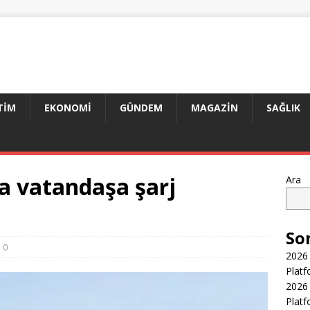
TIM
EKONOMI
GÜNDEM
MAGAZIN
SAĞLIK
 vatandaşa şarj
Ara
So
0
2026 
Platf
2026 
Platf