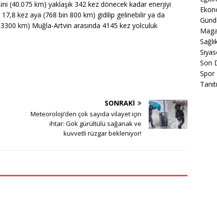
ini (40.075 km) yaklaşık 342 kez dönecek kadar enerjiyi
Ekon
17,8 kez aya (768 bin 800 km) gidilip gelinebilir ya da
Gün
iş 3300 km) Muğla-Artvin arasında 4145 kez yolculuk
Maga
Sağlı
Siyas
Son 
Spor
Tanıt
SONRAKI
Meteoroloji’den çok sayıda vilayet için
ihtar: Gök gürültülü sağanak ve
kuvvetli rüzgar bekleniyor!