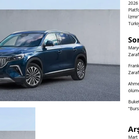
2026 
Platf
İzmir
Türkiy
So
Marye
Zaraf
Frank
Zaraf
Ahme
ölümd
Buke
“Burs
Ar
Mart