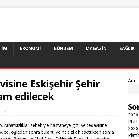
TIM
EKONOMI
GÜNDEM
MAGAZIN
SAĞLIK
visine Eskişehir Şehir
Ara
am edilecek
So
0
2026 
Platf
, rahatsızlıklar sebebiyle hastaneye gitti ve tedavisine
2026 
Alço, öğleden sonra bulantı ve halsizlik hissettikten sonra
Platf
ırıldı. Bugün ise Nuri Alço, Eskişehir Şehir Hastanesi’ne