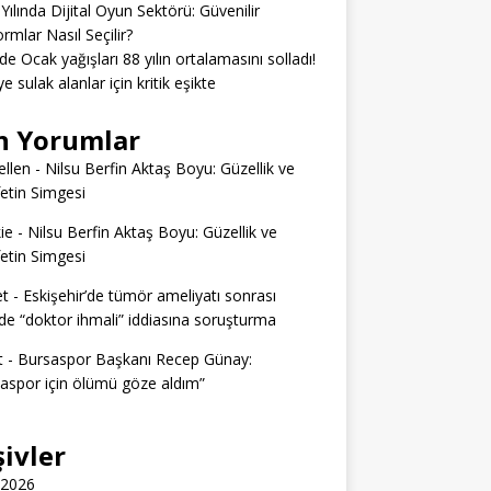
Yılında Dijital Oyun Sektörü: Güvenilir
ormlar Nasıl Seçilir?
’de Ocak yağışları 88 yılın ortalamasını solladı!
e sulak alanlar için kritik eşikte
n Yorumlar
llen
-
Nilsu Berfin Aktaş Boyu: Güzellik ve
etin Simgesi
ie
-
Nilsu Berfin Aktaş Boyu: Güzellik ve
etin Simgesi
t
-
Eskişehir’de tümör ameliyatı sonrası
e “doktor ihmali” iddiasına soruşturma
t
-
Bursaspor Başkanı Recep Günay:
aspor için ölümü göze aldım”
şivler
 2026