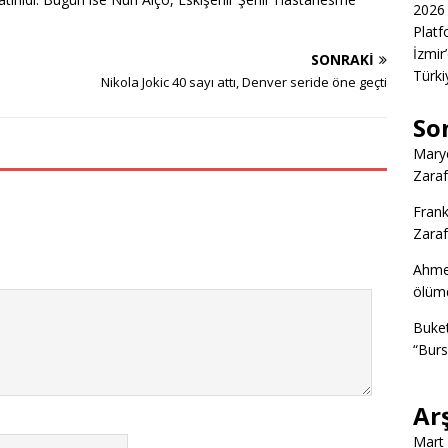
2026 
Platf
İzmir
SONRAKI
Türkiy
Nikola Jokic 40 sayı attı, Denver seride öne geçti
So
Marye
Zaraf
Frank
Zaraf
Ahme
ölümd
Buke
“Burs
Ar
Mart