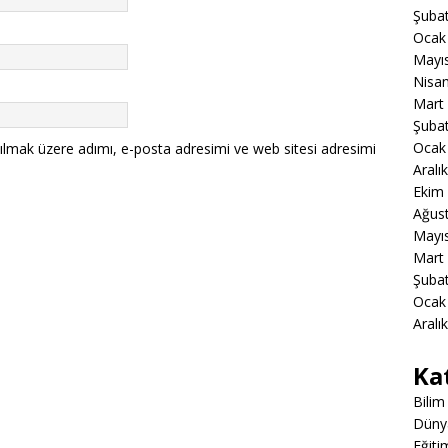
Şuba
Ocak
Mayı
Nisa
Mart
Şuba
Ocak
ılmak üzere adımı, e-posta adresimi ve web sitesi adresimi
Aralı
Ekim
Ağus
Mayı
Mart
Şuba
Ocak
Aralı
Ka
Bilim
Düny
Eğiti