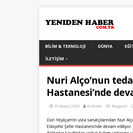
BILIM & TEKNOLOJI
DÜNYA
EĞI
İLETIŞIM
Nuri Alço’nun teda
Hastanesi’nde dev
15 Mayıs 2024
muhabir
Magazin
Dün Yeşilçam’ın usta sanatçılarından Nuri Alço
Eskişehir Şehir Hastanesi’nde devam ediliyor. 
doktorlar tarafından yoğun bakım ünitesine yat