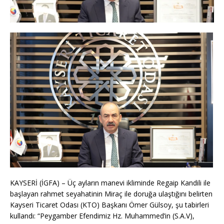
KAYSERİ (İGFA) – Üç ayların manevi ikliminde Regaip Kandili ile
başlayan rahmet seyahatinin Miraç ile doruğa ulaştığını belirten
Kayseri Ticaret Odası (KTO) Başkanı Ömer Gülsoy, şu tabirleri
kullandı: “Peygamber Efendimiz Hz. Muhammed’in (S.A.V),