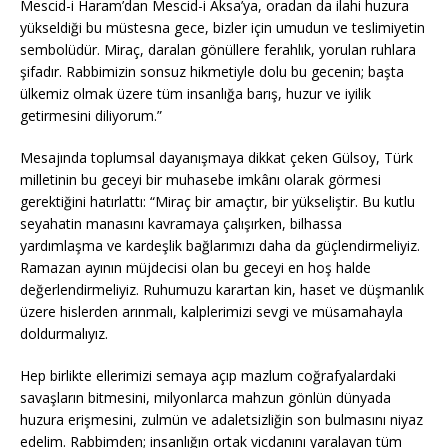
Mescid-i Haram’dan Mescid-i Aksa’ya, oradan da ilahi huzura
yükseldiği bu müstesna gece, bizler için umudun ve teslimiyetin
sembolüdür. Miraç, daralan gönüllere ferahlık, yorulan ruhlara
şifadır. Rabbimizin sonsuz hikmetiyle dolu bu gecenin; başta
ülkemiz olmak üzere tüm insanlığa barış, huzur ve iyilik
getirmesini diliyorum.”
Mesajında toplumsal dayanışmaya dikkat çeken Gülsoy, Türk
milletinin bu geceyi bir muhasebe imkânı olarak görmesi
gerektiğini hatırlattı: “Miraç bir amaçtır, bir yükseliştir. Bu kutlu
seyahatin manasını kavramaya çalışırken, bilhassa
yardımlaşma ve kardeşlik bağlarımızı daha da güçlendirmeliyiz.
Ramazan ayının müjdecisi olan bu geceyi en hoş halde
değerlendirmeliyiz. Ruhumuzu karartan kin, haset ve düşmanlık
üzere hislerden arınmalı, kalplerimizi sevgi ve müsamahayla
doldurmalıyız.
Hep birlikte ellerimizi semaya açıp mazlum coğrafyalardaki
savaşların bitmesini, milyonlarca mahzun gönlün dünyada
huzura erişmesini, zulmün ve adaletsizliğin son bulmasını niyaz
edelim. Rabbimden; insanlığın ortak vicdanını yaralayan tüm