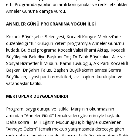
etti. Programda yapılan anlamlı konuşmalar ve renkli etkinlikler
Anneler Günü’ne damga vurdu.
ANNELER GÜNÜ PROGRAMINA YOĞUN İLGİ
Kocaeli Büyükşehir Belediyesi, Kocaeli Kongre Merkezi’nde
düzenlediği “Bir Gülüşün Yeter” programıyla Anneler Günü’nü
kutladı. Bu özel programa Kocaeli Valisi İlhami Aktaş, Kocaeli
Büyükşehir Belediye Başkanı Doç.Dr.Tahir Büyükakın, Aile ve
Sosyal Hizmetler İl Müdürü Kamil Tüylüoğlu, AK Parti Kocaeli İl
Başkanı Dr.Şahin Talus, Başkan Büyükakın’ın annesi Semra
Büyükakın, siyasi parti temsilcileri, sivil toplum kuruluşları ve
vatandaşlar katıldı.
MEKTUPLAR DUYGULANDIRDI
Program, saygı duruşu ve İstiklal Marşı’nın okunmasının
ardından “Anneler Günü” temalı video gösterimiyle başladı.
Daha sonra İl Milli Eğitim Müdürlüğü iş birliğiyle düzenlenen
“Anneye Özlem” temalı mektup yarışmasında dereceye giren
mektuplar sahnede okundu. Yarışmada ilk üçe giren Anne Şehir