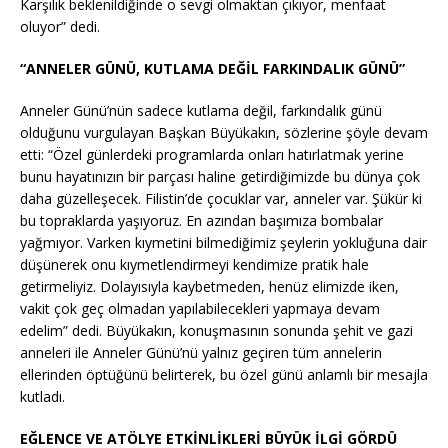
Karşılık beklenildiğinde o sevgi olmaktan çıkıyor, menfaat
oluyor” dedi.
“ANNELER GÜNÜ, KUTLAMA DEĞİL FARKINDALIK GÜNÜ”
Anneler Günü’nün sadece kutlama değil, farkındalık günü
olduğunu vurgulayan Başkan Büyükakın, sözlerine şöyle devam
etti: “Özel günlerdeki programlarda onları hatırlatmak yerine
bunu hayatınızın bir parçası haline getirdiğimizde bu dünya çok
daha güzelleşecek. Filistin’de çocuklar var, anneler var. Şükür ki
bu topraklarda yaşıyoruz. En azından başımıza bombalar
yağmıyor. Varken kıymetini bilmediğimiz şeylerin yokluğuna dair
düşünerek onu kıymetlendirmeyi kendimize pratik hale
getirmeliyiz. Dolayısıyla kaybetmeden, henüz elimizde iken,
vakit çok geç olmadan yapılabilecekleri yapmaya devam
edelim” dedi. Büyükakın, konuşmasının sonunda şehit ve gazi
anneleri ile Anneler Günü’nü yalnız geçiren tüm annelerin
ellerinden öptüğünü belirterek, bu özel günü anlamlı bir mesajla
kutladı.
EĞLENCE VE ATÖLYE ETKİNLİKLERİ BÜYÜK İLGİ GÖRDÜ