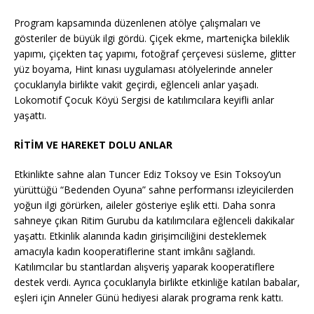
Program kapsamında düzenlenen atölye çalışmaları ve
gösteriler de büyük ilgi gördü. Çiçek ekme, marteniçka bileklik
yapımı, çiçekten taç yapımı, fotoğraf çerçevesi süsleme, glitter
yüz boyama, Hint kınası uygulaması atölyelerinde anneler
çocuklarıyla birlikte vakit geçirdi, eğlenceli anlar yaşadı.
Lokomotif Çocuk Köyü Sergisi de katılımcılara keyifli anlar
yaşattı.
RİTİM VE HAREKET DOLU ANLAR
Etkinlikte sahne alan Tuncer Ediz Toksoy ve Esin Toksoy’un
yürüttüğü “Bedenden Oyuna” sahne performansı izleyicilerden
yoğun ilgi görürken, aileler gösteriye eşlik etti. Daha sonra
sahneye çıkan Ritim Gurubu da katılımcılara eğlenceli dakikalar
yaşattı. Etkinlik alanında kadın girişimciliğini desteklemek
amacıyla kadın kooperatiflerine stant imkânı sağlandı.
Katılımcılar bu stantlardan alışveriş yaparak kooperatiflere
destek verdi. Ayrıca çocuklarıyla birlikte etkinliğe katılan babalar,
eşleri için Anneler Günü hediyesi alarak programa renk kattı.