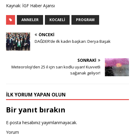
Kaynak: İGF Haber Ajansı
ANNELER
KOCAELI
PROGRAM
ÖNCEKI
DAĞDER’de ilk kadın başkan: Derya Başak
SONRAKI
Meteoroloji’den 25 il için sarı kodlu uyarı! Kuvvetli
sağanak geliyor!
İLK YORUM YAPAN OLUN
Bir yanıt bırakın
E-posta hesabınız yayımlanmayacak.
Yorum