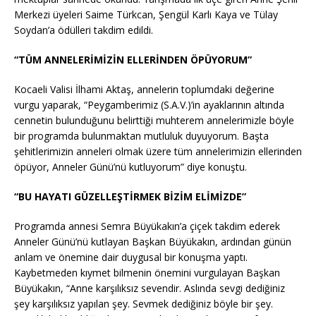
Merkezi üyeleri Saime Türkcan, Şengül Karlı Kaya ve Tülay
Soydan’a ödülleri takdim edildi.
“TÜM ANNELERİMİZİN ELLERİNDEN ÖPÜYORUM”
Kocaeli Valisi İlhami Aktaş, annelerin toplumdaki değerine
vurgu yaparak, “Peygamberimiz (S.A.V.)’in ayaklarının altında
cennetin bulunduğunu belirttiği muhterem annelerimizle böyle
bir programda bulunmaktan mutluluk duyuyorum. Başta
şehitlerimizin anneleri olmak üzere tüm annelerimizin ellerinden
öpüyor, Anneler Günü’nü kutluyorum” diye konuştu.
“BU HAYATI GÜZELLEŞTİRMEK BİZİM ELİMİZDE”
Programda annesi Semra Büyükakın’a çiçek takdim ederek
Anneler Günü’nü kutlayan Başkan Büyükakın, ardından günün
anlam ve önemine dair duygusal bir konuşma yaptı.
Kaybetmeden kıymet bilmenin önemini vurgulayan Başkan
Büyükakın, “Anne karşılıksız sevendir. Aslında sevgi dediğiniz
şey karşılıksız yapılan şey. Sevmek dediğiniz böyle bir şey.