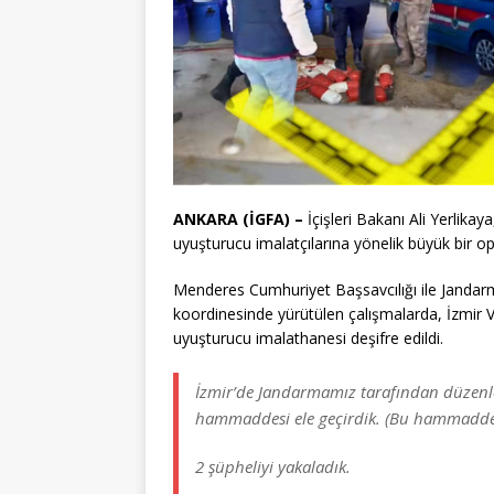
ANKARA (İGFA) –
İçişleri Bakanı Ali Yerlik
uyuşturucu imalatçılarına yönelik büyük bir op
Menderes Cumhuriyet Başsavcılığı ile Jandar
koordinesinde yürütülen çalışmalarda, İzmir V
uyuşturucu imalathanesi deşifre edildi.
İzmir’de Jandarmamız tarafından düzen
hammaddesi ele geçirdik. (Bu hammadde i
2 şüpheliyi yakaladık.