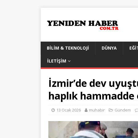
BILIM & TEKNOLOJI
DÜNYA
EĞI
İLETIŞIM
İzmir’de dev uyuşt
haplık hammadde el
13 Ocak 2026
muhabir
Gündem