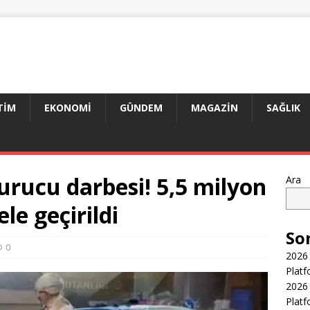
TIM
EKONOMI
GÜNDEM
MAGAZIN
SAĞLIK
urucu darbesi! 5,5 milyon
Ara
e geçirildi
So
0
2026 
Platf
2026 
Platf