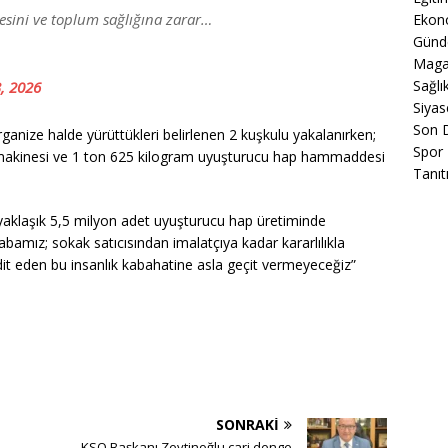
esini ve toplum sağlığına zarar…
Ekon
Gün
Maga
Sağlı
, 2026
Siyas
Son 
ganize halde yürüttükleri belirlenen 2 kuşkulu yakalanırken;
Spor
makinesi ve 1 ton 625 kilogram uyuşturucu hap hammaddesi
Tanıt
yaklaşık 5,5 milyon adet uyuşturucu hap üretiminde
çabamız; sokak satıcısından imalatçıya kadar kararlılıkla
dit eden bu insanlık kabahatine asla geçit vermeyeceğiz”
SONRAKI
KSO Başkanı Zeytinoğlu cari denge