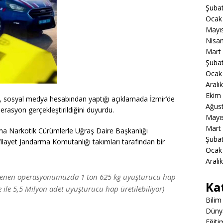
Şuba
Ocak
Mayı
Nisa
Mart
Şuba
Ocak
Aralı
Ekim
aya, sosyal medya hesabından yaptığı açıklamada İzmir’de
Ağus
erasyon gerçekleştirildiğini duyurdu.
Mayı
Mart
ma Narkotik Cürümlerle Uğraş Daire Başkanlığı
Şuba
ilayet Jandarma Komutanlığı takımları tarafından bir
Ocak
Aralı
lenen operasyonumuzda 1 ton 625 kg uyuşturucu hap
Ka
le 5,5 Milyon adet uyuşturucu hap üretilebiliyor)
Bilim
Düny
Eğiti