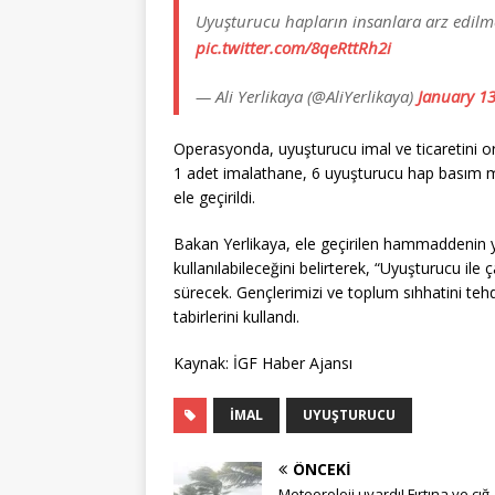
Uyuşturucu hapların insanlara arz edilm
pic.twitter.com/8qeRttRh2i
— Ali Yerlikaya (@AliYerlikaya)
January 13
Operasyonda, uyuşturucu imal ve ticaretini or
1 adet imalathane, 6 uyuşturucu hap basım 
ele geçirildi.
Bakan Yerlikaya, ele geçirilen hammaddenin 
kullanılabileceğini belirterek, “Uyuşturucu ile 
sürecek. Gençlerimizi ve toplum sıhhatini teh
tabirlerini kullandı.
Kaynak: İGF Haber Ajansı
İMAL
UYUŞTURUCU
ÖNCEKI
Meteoroloji uyardı! Fırtına ve çığ