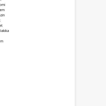
omi
dem
zin
k
et
Dakika
ım