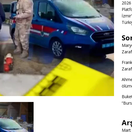
2026 
Platf
İzmir
Türkiy
So
Marye
Zaraf
Frank
Zaraf
Ahme
ölümd
Buke
“Burs
Ar
Mart