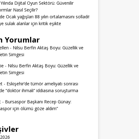
Yılında Dijital Oyun Sektörü: Güvenilir
ormlar Nasıl Seçilir?
’de Ocak yağışları 88 yılın ortalamasını solladı!
e sulak alanlar için kritik eşikte
n Yorumlar
llen
-
Nilsu Berfin Aktaş Boyu: Güzellik ve
etin Simgesi
ie
-
Nilsu Berfin Aktaş Boyu: Güzellik ve
etin Simgesi
t
-
Eskişehir’de tümör ameliyatı sonrası
e “doktor ihmali” iddiasına soruşturma
t
-
Bursaspor Başkanı Recep Günay:
aspor için ölümü göze aldım”
şivler
 2026