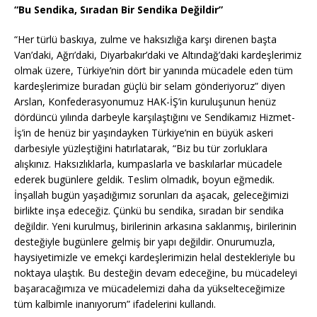
“Bu Sendika, Sıradan Bir Sendika Değildir”
“Her türlü baskıya, zulme ve haksızlığa karşı direnen başta
Van’daki, Ağrı’daki, Diyarbakır’daki ve Altındağ’daki kardeşlerimiz
olmak üzere, Türkiye’nin dört bir yanında mücadele eden tüm
kardeşlerimize buradan güçlü bir selam gönderiyoruz” diyen
Arslan, Konfederasyonumuz HAK-İŞ’in kuruluşunun henüz
dördüncü yılında darbeyle karşılaştığını ve Sendikamız Hizmet-
İş’in de henüz bir yaşındayken Türkiye’nin en büyük askeri
darbesiyle yüzleştiğini hatırlatarak, “Biz bu tür zorluklara
alışkınız. Haksızlıklarla, kumpaslarla ve baskılarlar mücadele
ederek bugünlere geldik. Teslim olmadık, boyun eğmedik.
İnşallah bugün yaşadığımız sorunları da aşacak, geleceğimizi
birlikte inşa edeceğiz. Çünkü bu sendika, sıradan bir sendika
değildir. Yeni kurulmuş, birilerinin arkasına saklanmış, birilerinin
desteğiyle bugünlere gelmiş bir yapı değildir. Onurumuzla,
haysiyetimizle ve emekçi kardeşlerimizin helal destekleriyle bu
noktaya ulaştık. Bu desteğin devam edeceğine, bu mücadeleyi
başaracağımıza ve mücadelemizi daha da yükselteceğimize
tüm kalbimle inanıyorum” ifadelerini kullandı.