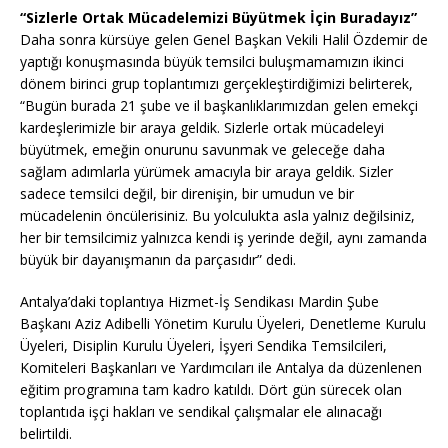
“Sizlerle Ortak Mücadelemizi Büyütmek İçin Buradayız”
Daha sonra kürsüye gelen Genel Başkan Vekili Halil Özdemir de
yaptığı konuşmasında büyük temsilci buluşmamamızın ikinci
dönem birinci grup toplantımızı gerçekleştirdiğimizi belirterek,
“Bugün burada 21 şube ve il başkanlıklarımızdan gelen emekçi
kardeşlerimizle bir araya geldik. Sizlerle ortak mücadeleyi
büyütmek, emeğin onurunu savunmak ve geleceğe daha
sağlam adımlarla yürümek amacıyla bir araya geldik. Sizler
sadece temsilci değil, bir direnişin, bir umudun ve bir
mücadelenin öncülerisiniz. Bu yolculukta asla yalnız değilsiniz,
her bir temsilcimiz yalnızca kendi iş yerinde değil, aynı zamanda
büyük bir dayanışmanın da parçasıdır” dedi.
Antalya’daki toplantıya Hizmet-İş Sendikası Mardin Şube
Başkanı Aziz Adibelli Yönetim Kurulu Üyeleri, Denetleme Kurulu
Üyeleri, Disiplin Kurulu Üyeleri, İşyeri Sendika Temsilcileri,
Komiteleri Başkanları ve Yardımcıları ile Antalya da düzenlenen
eğitim programına tam kadro katıldı. Dört gün sürecek olan
toplantıda işçi hakları ve sendikal çalışmalar ele alınacağı
belirtildi.