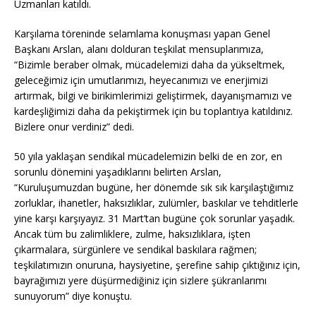
Uzmanları katıldı.
Karşılama töreninde selamlama konuşması yapan Genel
Başkanı Arslan, alanı dolduran teşkilat mensuplarımıza,
“Bizimle beraber olmak, mücadelemizi daha da yükseltmek,
geleceğimiz için umutlarımızı, heyecanımızı ve enerjimizi
artırmak, bilgi ve birikimlerimizi geliştirmek, dayanışmamızı ve
kardeşliğimizi daha da pekiştirmek için bu toplantıya katıldınız.
Bizlere onur verdiniz” dedi.
50 yıla yaklaşan sendikal mücadelemizin belki de en zor, en
sorunlu dönemini yaşadıklarını belirten Arslan,
“Kuruluşumuzdan bugüne, her dönemde sık sık karşılaştığımız
zorluklar, ihanetler, haksızlıklar, zulümler, baskılar ve tehditlerle
yine karşı karşıyayız. 31 Mart’tan bugüne çok sorunlar yaşadık.
Ancak tüm bu zalimliklere, zulme, haksızlıklara, işten
çıkarmalara, sürgünlere ve sendikal baskılara rağmen;
teşkilatımızın onuruna, haysiyetine, şerefine sahip çıktığınız için,
bayrağımızı yere düşürmediğiniz için sizlere şükranlarımı
sunuyorum” diye konuştu.