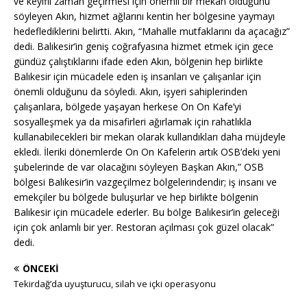
ve keyifli zaman geçirmesi için önemli bir mekan olduğunu
söyleyen Akın, hizmet ağlarını kentin her bölgesine yaymayı
hedeflediklerini belirtti. Akın, “Mahalle mutfaklarını da açacağız”
dedi. Balıkesir’in geniş coğrafyasına hizmet etmek için gece
gündüz çalıştıklarını ifade eden Akın, bölgenin hep birlikte
Balıkesir için mücadele eden iş insanları ve çalışanlar için
önemli olduğunu da söyledi. Akın, işyeri sahiplerinden
çalışanlara, bölgede yaşayan herkese On On Kafe’yi
sosyalleşmek ya da misafirleri ağırlamak için rahatlıkla
kullanabilecekleri bir mekan olarak kullandıkları daha müjdeyle
ekledi. İleriki dönemlerde On On Kafelerin artık OSB’deki yeni
şubelerinde de var olacağını söyleyen Başkan Akın,” OSB
bölgesi Balıkesir’in vazgeçilmez bölgelerindendir; iş insanı ve
emekçiler bu bölgede buluşurlar ve hep birlikte bölgenin
Balıkesir için mücadele ederler. Bu bölge Balıkesir’in geleceği
için çok anlamlı bir yer. Restoran açılması çok güzel olacak”
dedi.
ÖNCEKI
Tekirdağ’da uyuşturucu, silah ve içki operasyonu