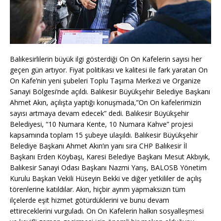
Balıkesirlilerin büyük ilgi gösterdiği On On Kafelerin sayısı her
geçen gün artıyor. Fiyat politikası ve kalitesi ile fark yaratan On
On Kafe’nin yeni şubeleri Toplu Taşıma Merkezi ve Organize
Sanayi Bölgesi’nde açıldı. Balıkesir Büyükşehir Belediye Başkanı
Ahmet Akın, açılışta yaptığı konuşmada,”On On kafelerimizin
sayısı artmaya devam edecek” dedi. Balıkesir Büyükşehir
Belediyesi, “10 Numara Kente, 10 Numara Kahve” projesi
kapsamında toplam 15 şubeye ulaşıldı. Balıkesir Büyükşehir
Belediye Başkanı Ahmet Akın’ın yanı sıra CHP Balıkesir İl
Başkanı Erden Köybaşı, Karesi Belediye Başkanı Mesut Akbıyık,
Balıkesir Sanayi Odası Başkanı Nazmi Yarış, BALOSB Yönetim
Kurulu Başkan Vekili Hüseyin Bekki ve diğer yetkililer de açılış
törenlerine katıldılar. Akın, hiçbir ayrım yapmaksızın tüm
ilçelerde eşit hizmet götürdüklerini ve bunu devam
ettireceklerini vurguladı. On On Kafelerin halkın sosyalleşmesi