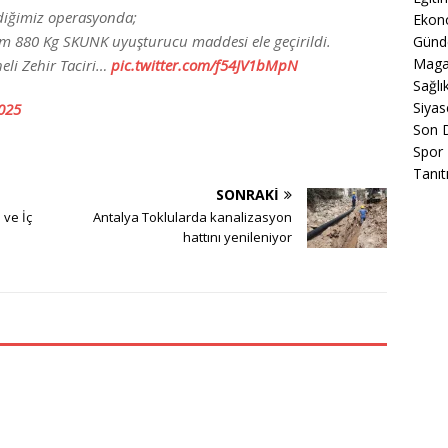
ediğimiz operasyonda;
Ekon
am 880 Kg SKUNK uyuşturucu maddesi ele geçirildi.
Gün
Maga
eli Zehir Taciri…
pic.twitter.com/f54JV1bMpN
Sağlı
Siyas
2025
Son 
Spor
Tanıt
SONRAKI
 ve İç
Antalya Toklularda kanalizasyon
hattını yenileniyor