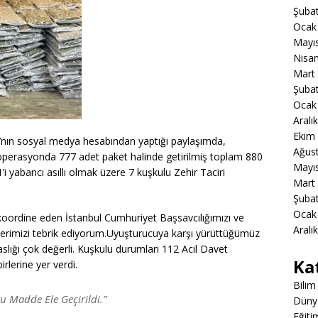
Şuba
Ocak
Mayı
Nisa
Mart
Şuba
Ocak
Aralı
Ekim
ya’nın sosyal medya hesabından yaptığı paylaşımda,
Ağus
operasyonda 777 adet paket halinde getirilmiş toplam 880
Mayı
i yabancı asıllı olmak üzere 7 kuşkulu Zehir Taciri
Mart
Şuba
Ocak
koordine eden İstanbul Cumhuriyet Başsavcılığımızı ve
Aralı
lerimizi tebrik ediyorum.Uyuşturucuya karşı yürüttüğümüz
slığı çok değerli. Kuşkulu durumları 112 Acil Davet
Ka
irlerine yer verdi.
Bilim
u Madde Ele Geçirildi.”
Düny
Eğiti