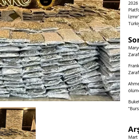
2026 
Platf
İzmir
Türkiy
So
Marye
Zaraf
Frank
Zaraf
Ahme
ölümd
Buke
“Burs
Ar
Mart