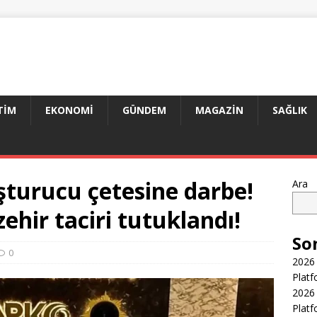
TIM
EKONOMI
GÜNDEM
MAGAZIN
SAĞLIK
şturucu çetesine darbe!
Ara
zehir taciri tutuklandı!
So
0
2026 
Platf
2026 
Platf