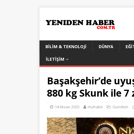
BILIM & TEKNOLOJI
DÜNYA
EĞI
İLETIŞIM
Başakşehir’de uyu
880 kg Skunk ile 7 
14 Nisan 2025
muhabir
Gündem