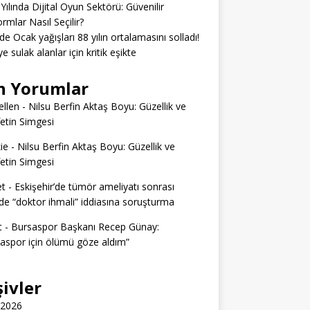
Yılında Dijital Oyun Sektörü: Güvenilir
ormlar Nasıl Seçilir?
’de Ocak yağışları 88 yılın ortalamasını solladı!
e sulak alanlar için kritik eşikte
n Yorumlar
llen
-
Nilsu Berfin Aktaş Boyu: Güzellik ve
etin Simgesi
ie
-
Nilsu Berfin Aktaş Boyu: Güzellik ve
etin Simgesi
t
-
Eskişehir’de tümör ameliyatı sonrası
e “doktor ihmali” iddiasına soruşturma
t
-
Bursaspor Başkanı Recep Günay:
aspor için ölümü göze aldım”
şivler
 2026