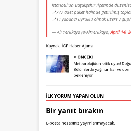
İstanbul'un Başakşehir ilçesinde düzenl
📍777 adet paket halinde getirilmiş topl
📍1’i yabancı uyruklu olmak üzere 7 şüph
— Ali Yerlikaya (@AliYerlikaya)
April 14, 
Kaynak: İGF Haber Ajansı
ÖNCEKI
Meteorolojiden kritik uyarı! Doğu
Bölümlerde yağmur, kar ve don
bekleniyor
İLK YORUM YAPAN OLUN
Bir yanıt bırakın
E-posta hesabınız yayımlanmayacak.