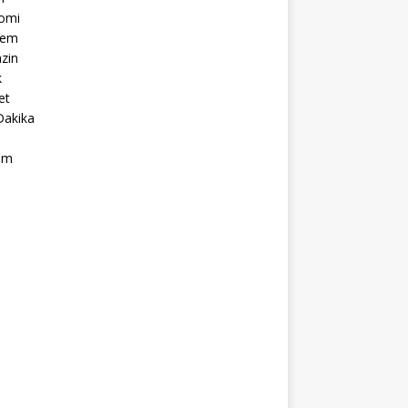
omi
dem
zin
k
et
Dakika
ım