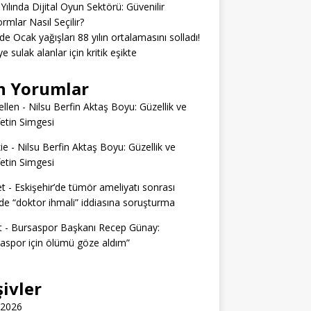
Yılında Dijital Oyun Sektörü: Güvenilir
ormlar Nasıl Seçilir?
’de Ocak yağışları 88 yılın ortalamasını solladı!
e sulak alanlar için kritik eşikte
n Yorumlar
llen
-
Nilsu Berfin Aktaş Boyu: Güzellik ve
etin Simgesi
ie
-
Nilsu Berfin Aktaş Boyu: Güzellik ve
etin Simgesi
t
-
Eskişehir’de tümör ameliyatı sonrası
e “doktor ihmali” iddiasına soruşturma
t
-
Bursaspor Başkanı Recep Günay:
aspor için ölümü göze aldım”
şivler
 2026