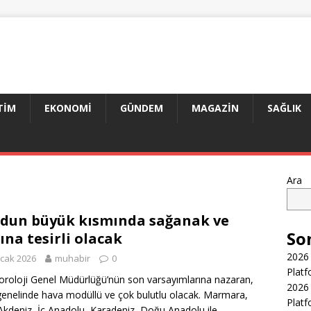
TIM
EKONOMI
GÜNDEM
MAGAZIN
SAĞLIK
Ara
dun büyük kısmında sağanak ve
So
tına tesirli olacak
2026 
cak 2026
muhabir
0
Platf
roloji Genel Müdürlüğü’nün son varsayımlarına nazaran,
2026 
genelinde hava modüllü ve çok bulutlu olacak. Marmara,
Platf
Akdeniz, İç Anadolu, Karadeniz, Doğu Anadolu ile