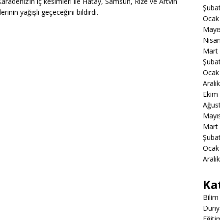
Karadeniz’in iç kesimleri ile Hatay, Samsun, Rize ve Artvin
Şuba
erinin yağışlı geçeceğini bildirdi.
Ocak
Mayı
Nisa
Mart
Şuba
Ocak
Aralı
Ekim
Ağus
Mayı
Mart
Şuba
Ocak
Aralı
Ka
Bilim
Düny
Eğiti