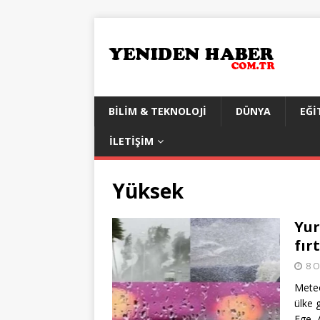
BILIM & TEKNOLOJI
DÜNYA
EĞI
İLETIŞIM
Yüksek
Yur
fır
8 O
Meteo
ülke 
Ege, 