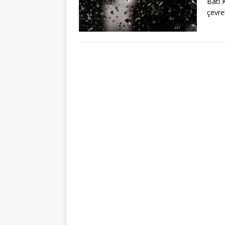
Batı 
çevrel