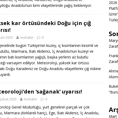
2026 
doğu Anadolu’nun kimi vilayetlerinde yağış bekleniyor.
Platf
İzmir
Türkiy
sek kar örtüsündeki Doğu için çığ
rısı!
So
art 2025
muhabir
0
Marye
genelinde bugün Türkiye’nin kuzey, iç kısımlarının kesimli ve
Zaraf
ulutlu, Marmara, Batı Akdeniz, İç Anadolu’nun kuzeyi ve
Frank
nın batı kısımlarının yağışlı, başka yerlerin az bulutlu
Zaraf
eği varsayım ediliyor. Meteoroloji, yüksek kar örtüsü
daki Doğu Karadeniz ve Doğu Anadolu vilayetlerini çığ riskine
Ahme
uyardı.
ölümd
Buke
eoroloji’den ‘sağanak’ uyarısı!
“Burs
Şubat 2025
muhabir
0
roloji Genel Müdürlüğü, yurt genelinin parçalı ve çok
Ar
lu, Marmara (Kırklareli hariç), Ege, Batı Akdeniz, İç Anadolu,
Mart