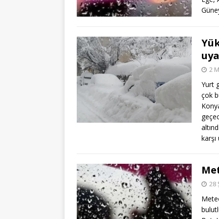
Güney
Yük
uya
2 M
Yurt 
çok b
Konya’
geçec
altın
karşı 
Met
28 
Meteo
bulut