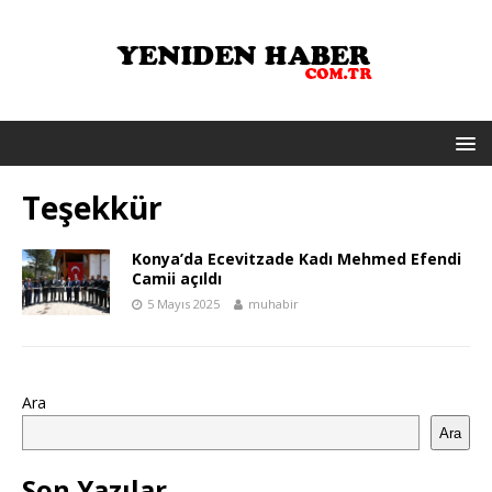
Teşekkür
Konya’da Ecevitzade Kadı Mehmed Efendi
Camii açıldı
5 Mayıs 2025
muhabir
Ara
Ara
Son Yazılar