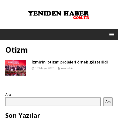
Otizm
İzmir’in ‘otizm’ projeleri örnek gösterildi
17 Mayıs 2025
muhabir
Ara
Ara
Son Yazılar