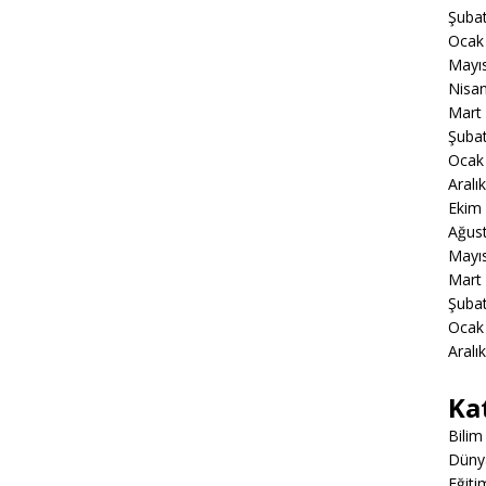
Şuba
Ocak
Mayı
Nisa
Mart
Şuba
Ocak
Aralı
Ekim
Ağus
Mayı
Mart
Şuba
Ocak
Aralı
Ka
Bilim
Düny
Eğiti