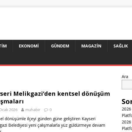
TIM
EKONOMI
GÜNDEM
MAGAZIN
SAĞLIK
Ara
seri Melikgazi’den kentsel dönüşüm
So
ışmaları
2026 
Ocak 2026
muhabir
0
Platf
el dönüşümle ilçeyi günden güne geliştiren Kayseri
2026 
gazi Belediyesi yeni çalışmalarla yüz güldürmeye devam
Platf
r.