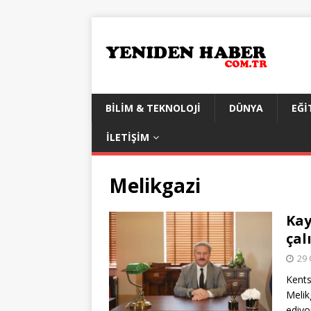
BILIM & TEKNOLOJI
DÜNYA
EĞI
İLETIŞIM
Melikgazi
Kay
çal
29 
Kents
Melik
ediyo