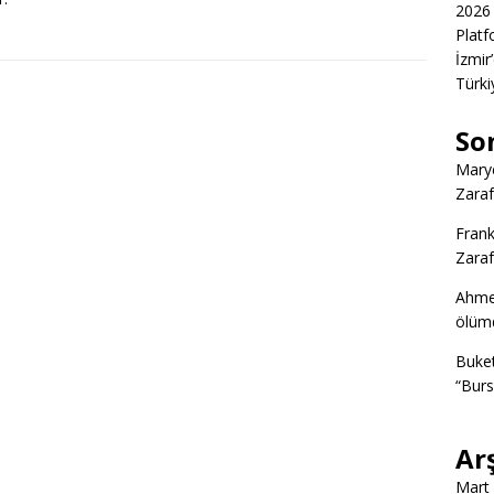
2026 
Platf
İzmir
Türkiy
So
Marye
Zaraf
Frank
Zaraf
Ahme
ölümd
Buke
“Burs
Ar
Mart