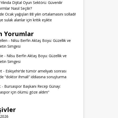
Yılında Dijital Oyun Sektörü: Güvenilir
ormlar Nasıl Seçilir?
’de Ocak yağışları 88 yılın ortalamasını solladı!
e sulak alanlar için kritik eşikte
n Yorumlar
llen
-
Nilsu Berfin Aktaş Boyu: Güzellik ve
etin Simgesi
ie
-
Nilsu Berfin Aktaş Boyu: Güzellik ve
etin Simgesi
t
-
Eskişehir’de tümör ameliyatı sonrası
e “doktor ihmali” iddiasına soruşturma
t
-
Bursaspor Başkanı Recep Günay:
aspor için ölümü göze aldım”
şivler
 2026