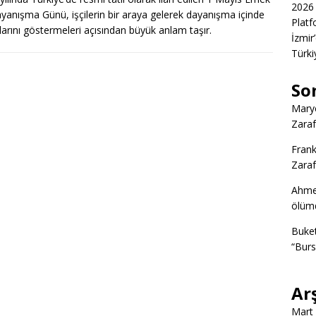
2026 
yanışma Günü, işçilerin bir araya gelerek dayanışma içinde
Platf
larını göstermeleri açısından büyük anlam taşır.
İzmir
Türkiy
So
Marye
Zaraf
Frank
Zaraf
Ahme
ölümd
Buke
“Burs
Ar
Mart