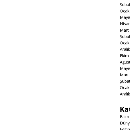
Şuba
Ocak
Mayı
Nisa
Mart
Şuba
Ocak
Aralı
Ekim
Ağus
Mayı
Mart
Şuba
Ocak
Aralı
Ka
Bilim
Düny
Eğiti