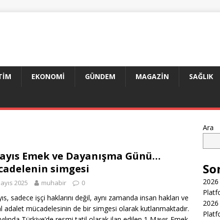
TIM
EKONOMI
GÜNDEM
MAGAZIN
SAĞLIK
Ara
ayıs Emek ve Dayanışma Günü…
So
adelenin simgesi
2026 
ayıs 2025
muhabir
0
Platf
ıs, sadece işçi haklarını değil, aynı zamanda insan hakları ve
2026 
l adalet mücadelesinin de bir simgesi olarak kutlanmaktadır.
Platf
yılında Türkiye’de resmi tatil olarak ilan edilen 1 Mayıs Emek