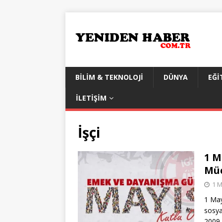
BILIM & TEKNOLOJI
DÜNYA
EĞI
İLETIŞIM
İşçi
1 M
Müc
1 M
1 May
sosya
2009 