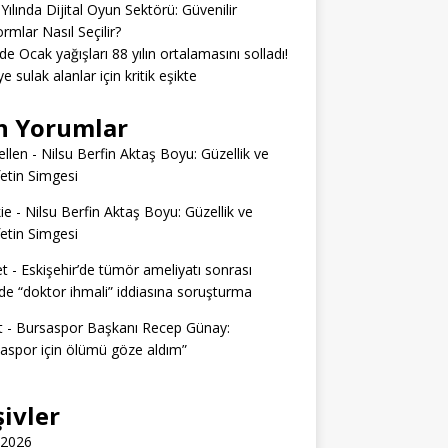
Yılında Dijital Oyun Sektörü: Güvenilir
ormlar Nasıl Seçilir?
’de Ocak yağışları 88 yılın ortalamasını solladı!
e sulak alanlar için kritik eşikte
n Yorumlar
llen
-
Nilsu Berfin Aktaş Boyu: Güzellik ve
etin Simgesi
ie
-
Nilsu Berfin Aktaş Boyu: Güzellik ve
etin Simgesi
t
-
Eskişehir’de tümör ameliyatı sonrası
e “doktor ihmali” iddiasına soruşturma
t
-
Bursaspor Başkanı Recep Günay:
aspor için ölümü göze aldım”
şivler
 2026