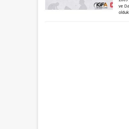
ve Da
olduk