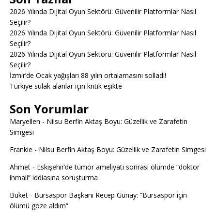
2026 Yılında Dijital Oyun Sektörü: Güvenilir Platformlar Nasıl
Seçilir?
2026 Yılında Dijital Oyun Sektörü: Güvenilir Platformlar Nasıl
Seçilir?
2026 Yılında Dijital Oyun Sektörü: Güvenilir Platformlar Nasıl
Seçilir?
İzmir’de Ocak yağışları 88 yılın ortalamasını solladı!
Türkiye sulak alanlar için kritik eşikte
Son Yorumlar
Maryellen
-
Nilsu Berfin Aktaş Boyu: Güzellik ve Zarafetin
Simgesi
Frankie
-
Nilsu Berfin Aktaş Boyu: Güzellik ve Zarafetin Simgesi
Ahmet
-
Eskişehir’de tümör ameliyatı sonrası ölümde “doktor
ihmali” iddiasına soruşturma
Buket
-
Bursaspor Başkanı Recep Günay: “Bursaspor için
ölümü göze aldım”