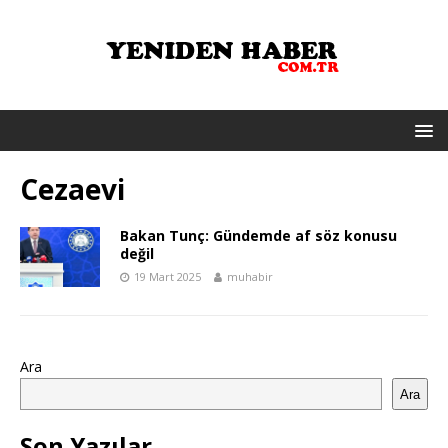
Cezaevi
Bakan Tunç: Gündemde af söz konusu
değil
19 Mart 2025
muhabir
Ara
Ara
Son Yazılar