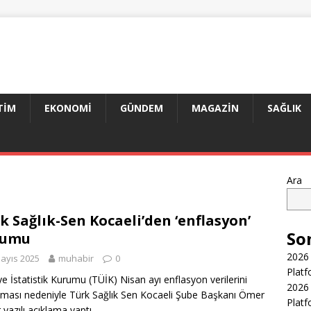
TIM
EKONOMI
GÜNDEM
MAGAZIN
SAĞLIK
Ara
k Sağlık-Sen Kocaeli’den ‘enflasyon’
So
rumu
2026 
ayıs 2025
muhabir
0
Platf
ye İstatistik Kurumu (TÜİK) Nisan ayı enflasyon verilerini
2026 
aması nedeniyle Türk Sağlık Sen Kocaeli Şube Başkanı Ömer
Platf
 yazılı açıklama yaptı