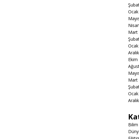
Şuba
Ocak
Mayı
Nisa
Mart
Şuba
Ocak
Aralı
Ekim
Ağus
Mayı
Mart
Şuba
Ocak
Aralı
Ka
Bilim
Düny
Eğiti