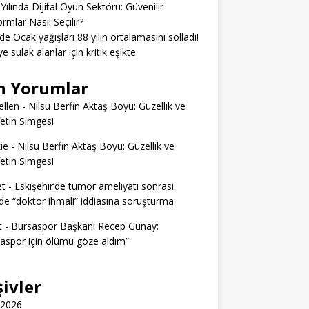
Yılında Dijital Oyun Sektörü: Güvenilir
ormlar Nasıl Seçilir?
’de Ocak yağışları 88 yılın ortalamasını solladı!
e sulak alanlar için kritik eşikte
n Yorumlar
llen
-
Nilsu Berfin Aktaş Boyu: Güzellik ve
etin Simgesi
ie
-
Nilsu Berfin Aktaş Boyu: Güzellik ve
etin Simgesi
t
-
Eskişehir’de tümör ameliyatı sonrası
e “doktor ihmali” iddiasına soruşturma
t
-
Bursaspor Başkanı Recep Günay:
aspor için ölümü göze aldım”
şivler
 2026