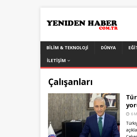
BILIM & TEKNOLOJI
DÜNYA
EĞI
İLETIŞIM
Çalışanları
Tür
yo
6 M
Türki
açıkl
Çeker