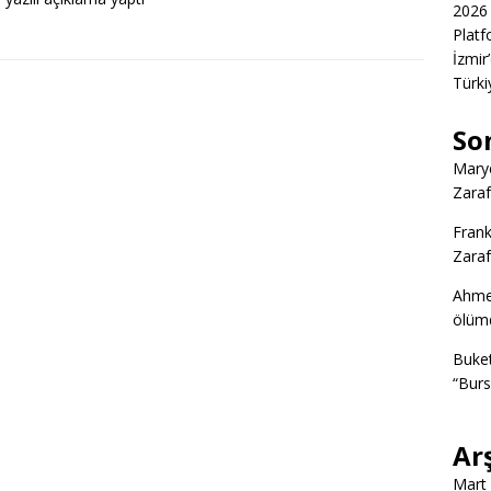
2026 
Platf
İzmir
Türkiy
So
Marye
Zaraf
Frank
Zaraf
Ahme
ölümd
Buke
“Burs
Ar
Mart